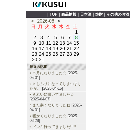
｜
TOP
｜
商品情報
｜
日本酒
｜
焼酎
｜
その他のお酒
<
2026-08
>
日
月
火
水
木
金
土
1
2
3
4
5
6
7
8
9
10
11
12
13
14
15
16
17
18
19
20
21
22
23
24
25
26
27
28
29
30
31
最近の記事
５月になりました☆
[2025-
05-01]
久しぶりになってしまいまし
たが。
[2025-04-15]
きれいに咲いてました☆
[2025-04-07]
また寒くなりましたね
[2025-
04-01]
暖かくなりました☆
[2025-
03-28]
ドンキ行ってきました!!!!!