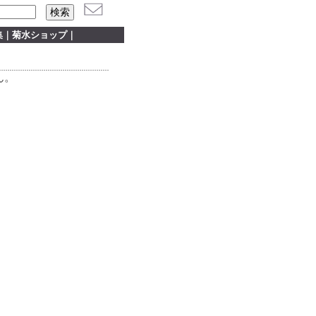
集
｜
菊水ショップ
｜
ん。