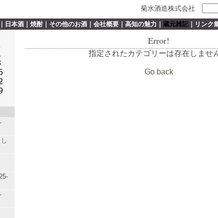
菊水酒造株式会社
｜
日本酒
｜
焼酎
｜
その他のお酒
｜
会社概要
｜
高知の魅力
｜
蔵元雑記
｜
リンク
Error!
土
指定されたカテゴリーは存在しませ
1
8
Go back
5
2
9
-
まし
25-
-