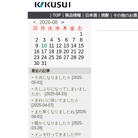
｜
TOP
｜
商品情報
｜
日本酒
｜
焼酎
｜
その他のお酒
<
2026-08
>
日
月
火
水
木
金
土
1
2
3
4
5
6
7
8
9
10
11
12
13
14
15
16
17
18
19
20
21
22
23
24
25
26
27
28
29
30
31
最近の記事
５月になりました☆
[2025-
05-01]
久しぶりになってしまいまし
たが。
[2025-04-15]
きれいに咲いてました☆
[2025-04-07]
また寒くなりましたね
[2025-
04-01]
暖かくなりました☆
[2025-
03-28]
ドンキ行ってきました!!!!!