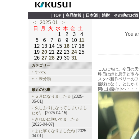
｜
TOP
｜
商品情報
｜
日本酒
｜
焼酎
｜
その他のお酒
<
2025-01
>
日
月
火
水
木
金
土
You ar
1
2
3
4
5
6
7
8
9
10
11
12
13
14
15
16
17
18
19
20
21
22
23
24
25
26
27
28
29
30
31
カテゴリー
こんにちは。今日の天
すべて
昨日は姉と息子と市内
・未分類
スタバ新作ベリーのフ
酸味はなく、とにかく
間にお腹の中へ・・・
最近の記事
５月になりました☆
[2025-
05-01]
久しぶりになってしまいまし
たが。
[2025-04-15]
きれいに咲いてました☆
[2025-04-07]
また寒くなりましたね
[2025-
04-01]