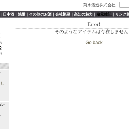
菊水酒造株式会社
｜
日本酒
｜
焼酎
｜
その他のお酒
｜
会社概要
｜
高知の魅力
｜
蔵元雑記
｜
リンク
Error!
土
そのようなアイテムは存在しません
1
8
Go back
5
2
9
-
まし
25-
-