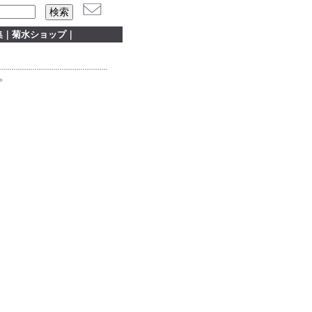
集
｜
菊水ショップ
｜
。