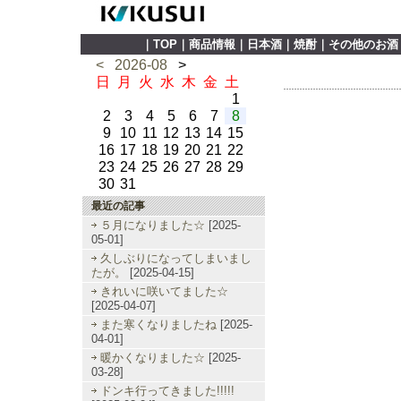
｜
TOP
｜
商品情報
｜
日本酒
｜
焼酎
｜
その他のお酒
<
2026-08
>
日
月
火
水
木
金
土
1
2
3
4
5
6
7
8
9
10
11
12
13
14
15
16
17
18
19
20
21
22
23
24
25
26
27
28
29
30
31
最近の記事
５月になりました☆
[2025-
05-01]
久しぶりになってしまいまし
たが。
[2025-04-15]
きれいに咲いてました☆
[2025-04-07]
また寒くなりましたね
[2025-
04-01]
暖かくなりました☆
[2025-
03-28]
ドンキ行ってきました!!!!!